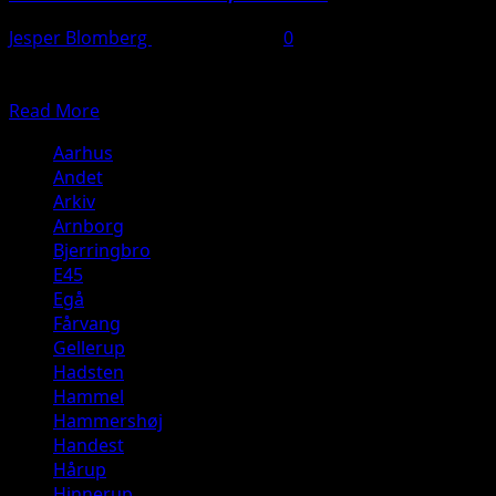
Jesper Blomberg
24. januar 2025
0
Politiet har gennem mange timer været til stede ved et
rockerklubhus, hvor man tidligere har haft afspærret...
Read
Read More
more
Aarhus
about
Andet
Politiaktion
Arkiv
–
Arnborg
Skud
Bjerringbro
mod
E45
HA
Egå
klubhus.
Fårvang
Rådmands
Gellerup
Boulevard,
Hadsten
Randers.
Hammel
Hammershøj
Handest
Hårup
Hinnerup