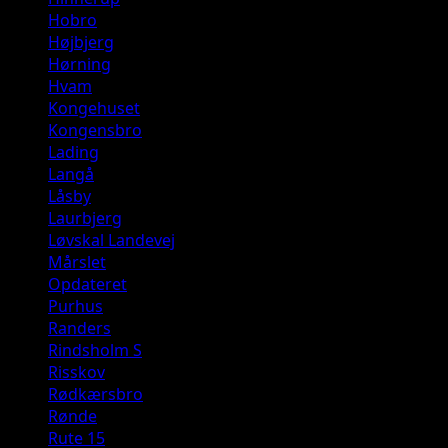
Hobro
Højbjerg
Hørning
Hvam
Kongehuset
Kongensbro
Lading
Langå
Låsby
Laurbjerg
Løvskal Landevej
Mårslet
Opdateret
Purhus
Randers
Rindsholm S
Risskov
Rødkærsbro
Rønde
Rute 15