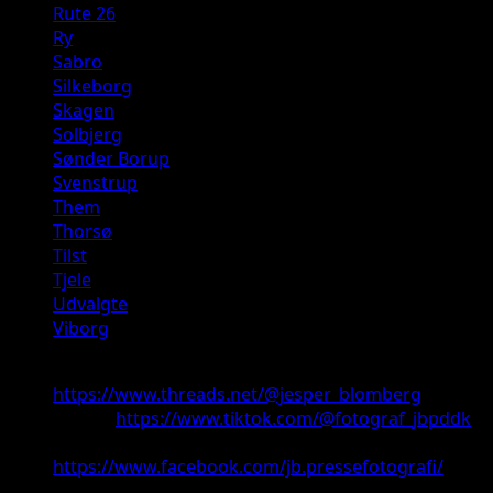
Rute 26
Ry
Sabro
Silkeborg
Skagen
Solbjerg
Sønder Borup
Svenstrup
Them
Thorsø
Tilst
Tjele
Udvalgte
Viborg
Threads:
https://www.threads.net/@jesper_blomberg
TikTok:
https://www.tiktok.com/@fotograf_jbpddk
Facebook:
https://www.facebook.com/jb.pressefotografi/
Youtube: