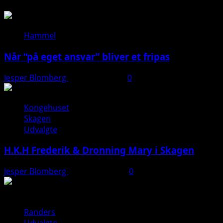
Hammel
Når “på eget ansvar” bliver et fripas
Jesper Blomberg
11. januar 2026
0
Kongehuset
Skagen
Udvalgte
H.K.H Frederik & Dronning Mary i Skagen
Jesper Blomberg
26. august 2025
0
Randers