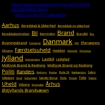
https://www.youtube.com/channel/UC7bO3-
0ghiGBVD8jdk1EBrw
X:
https://x.com/112_udkaldDK
Aarhus
Beredskab & Sikkerhed
Beredskab og sikkerhed
Brand
Bil
Beredskabsstyrelsen
Bjerringbro
Brandbil
Bus
Danmark
Bygningsbrand
Eftersøgning
Container
E45
Færdselsuheld
Hadsten
Fårvang
Hammel
Hinnerup
Jylland
Lastbil
Lejlighed
Kongensbro
Midtjysk Brand & Redning
Midtjysk Brand og Redning
Politi
Randers
Rute 26
Sabro
Redning
Rocker
Rødkærsbro
Tjele
Silkeborg
Sønder Borup
Tesla
Skud
Soloulykke
Thorsø
Traktor
Uheld
Århus
Viborg
Vindmølle
Østjyllands Brandvæsen
Så du?