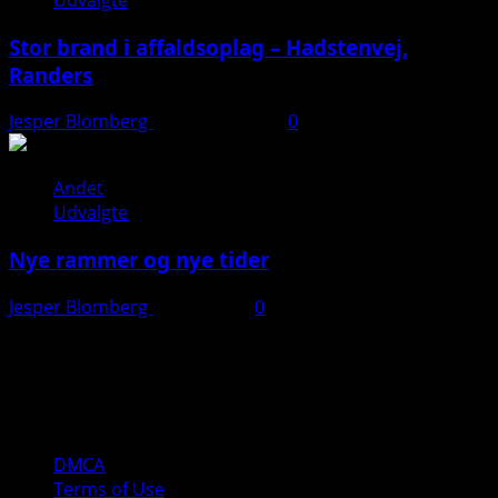
Udvalgte
Stor brand i affaldsoplag – Hadstenvej,
Randers
Jesper Blomberg
21. august 2025
0
Andet
Udvalgte
Nye rammer og nye tider
Jesper Blomberg
28. juli 2025
0
Kontakt:
Jesper Blomberg
Tlf: 40 82 04 10
Mail: jesper(a)jbpd.dk
DMCA
Terms of Use