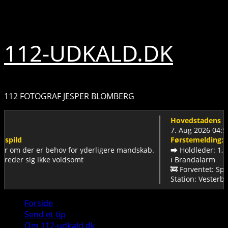
Skip
7. august 2026
to
content
112-UDKALD.DK
112 FOTOGRAF JESPER BLOMBERG
Hovedstadens Be
7. Aug 2026 04:56
spild
Førstemelding: B
er om der er behov for yderligere mandskab.
➡️ Holdleder: 1, B
breder sig ikke voldsomt
ℹ️ Brandalarm
🚒 Forventet: Sprø
Station: Vesterbro
Primary
Forside
Menu
Send et tip
Om 112-udkald.dk