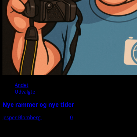
Andet
Udvalgte
Nye rammer og nye tider
Jesper Blomberg
28. juli 2025
0
Kontakt:
Jesper Blomberg