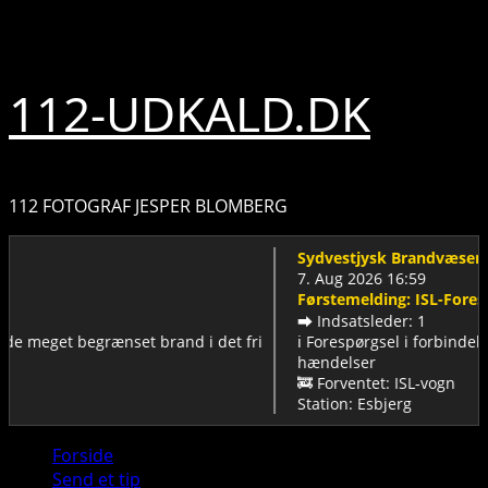
Skip
8. august 2026
to
content
112-UDKALD.DK
112 FOTOGRAF JESPER BLOMBERG
Sydvestjysk Brandvæsen
7. Aug 2026 16:59
Førstemelding: ISL-Forespørg
➡️ Indsatsleder: 1
 meget begrænset brand i det fri
ℹ️ Forespørgsel i forbindelse 
hændelser
🚒 Forventet: ISL-vogn
Station: Esbjerg
Primary
Forside
Menu
Send et tip