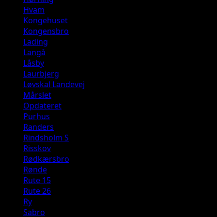
Hvam
Kongehuset
Kongensbro
Lading
Langå
Låsby
Laurbjerg
Løvskal Landevej
Mårslet
Opdateret
Purhus
Randers
Rindsholm S
Risskov
Rødkærsbro
Rønde
Rute 15
Rute 26
Ry
Sabro