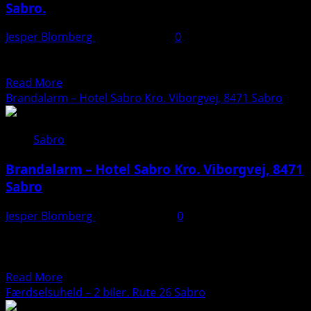
Sabro.
Jesper Blomberg
11. marts 2025
0
Læs mere her: https://presse-fotos.dk/tesla-involveret-i-
sammenstoed-paa-jysk-hovedvej/
Read
Read More
more
Brandalarm – Hotel Sabro Kro. Viborgvej, 8471 Sabro
about
Færdselsuheld
Sabro
–
Tesla
Brandalarm – Hotel Sabro Kro. Viborgvej, 8471
+
Sabro
kassebil.
Viborgvej,
Jesper Blomberg
5. februar 2025
0
Sabro.
Brandalarm på Hotel Sabro Kro: Østjyllands Brandvæsen
rykkede ud Tidligt onsdag morgen rykkede Østjyllands
Brandvæsen ud til...
Read
Read More
more
Færdselsuheld – 2 biler. Rute 26 Sabro
about