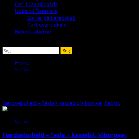
Om 112-udkald.dk
Udkald i Danmark
Sorter på beredskab
Kort over udkald
Beredskaberne
Søg
efter:
Home
Sabro
Sabro
Færdselsuheld – Tesla + kassebil. Viborgvej, Sabro.
Sabro
Færdselsuheld – Tesla + kassebil. Viborgvej,