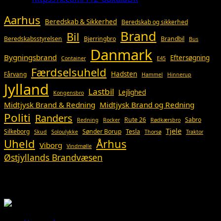
Aarhus
Beredskab & Sikkerhed
Beredskab og sikkerhed
Brand
Bil
Beredskabsstyrelsen
Bjerringbro
Brandbil
Bus
Danmark
Bygningsbrand
Eftersøgning
Container
E45
Færdselsuheld
Hadsten
Fårvang
Hammel
Hinnerup
Jylland
Lastbil
Lejlighed
Kongensbro
Midtjysk Brand & Redning
Midtjysk Brand og Redning
Politi
Randers
Rute 26
Sabro
Redning
Rocker
Rødkærsbro
Tjele
Silkeborg
Sønder Borup
Tesla
Skud
Soloulykke
Thorsø
Traktor
Uheld
Århus
Viborg
Vindmølle
Østjyllands Brandvæsen
Så du?