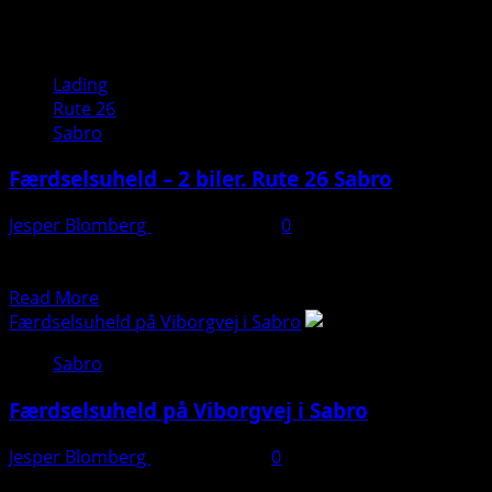
Brandalarm
–
Hotel
Lading
Sabro
Rute 26
Kro.
Sabro
Viborgvej,
8471
Færdselsuheld – 2 biler. Rute 26 Sabro
Sabro
Jesper Blomberg
30. januar 2025
0
Torsdag aften kolliderede to biler, hvilket fik flere
ambulancer til hurtigt at rykke ud til stedet.Både politi,...
Read
Read More
more
Færdselsuheld på Viborgvej i Sabro
about
Sabro
Færdselsuheld
–
Færdselsuheld på Viborgvej i Sabro
2
biler.
Jesper Blomberg
8. januar 2025
0
Rute
Læs artiklen her: https://presse-fotos.dk/flere-
26