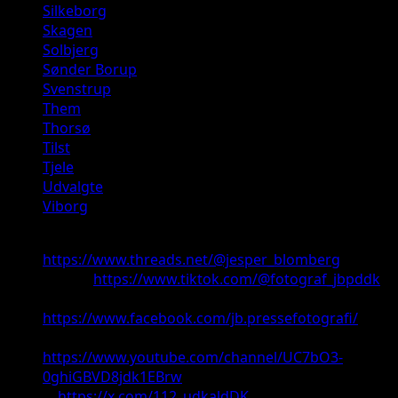
Silkeborg
Skagen
Solbjerg
Sønder Borup
Svenstrup
Them
Thorsø
Tilst
Tjele
Udvalgte
Viborg
Threads:
https://www.threads.net/@jesper_blomberg
TikTok:
https://www.tiktok.com/@fotograf_jbpddk
Facebook:
https://www.facebook.com/jb.pressefotografi/
Youtube:
https://www.youtube.com/channel/UC7bO3-
0ghiGBVD8jdk1EBrw
X:
https://x.com/112_udkaldDK