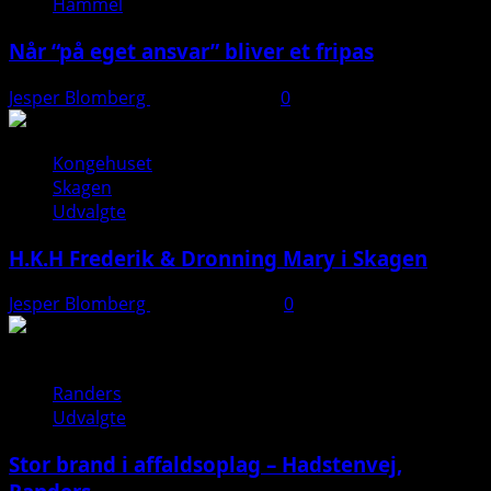
Hammel
Når “på eget ansvar” bliver et fripas
Jesper Blomberg
11. januar 2026
0
Kongehuset
Skagen
Udvalgte
H.K.H Frederik & Dronning Mary i Skagen
Jesper Blomberg
26. august 2025
0
Randers
Udvalgte
Stor brand i affaldsoplag – Hadstenvej,