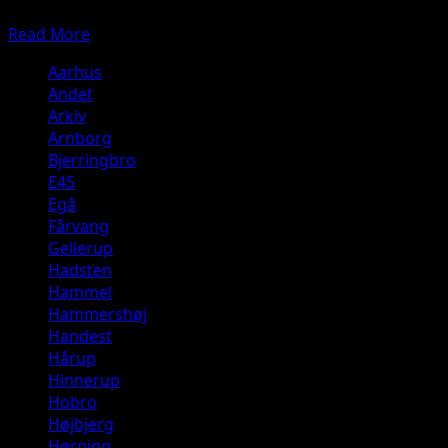
ambulancer-spaerrer-vej-mindst-fire-kommet-til-skade
Sabro
Read
Read More
more
Aarhus
about
Andet
Færdselsuheld
Arkiv
på
Arnborg
Viborgvej
Bjerringbro
i
E45
Sabro
Egå
Fårvang
Gellerup
Hadsten
Hammel
Hammershøj
Handest
Hårup
Hinnerup
Hobro
Højbjerg
Hørning