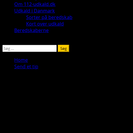
Om 112-udkald.dk
Udkald i Danmark
Sorter på beredskab
Kort over udkald
Beredskaberne
Søg
efter:
Home
Send et tip
Send et tip
Har du kendskab til kommende events af betydelig
kaliber, har du observeret en politiaktion, måske har du
kendskab til igangværende færdselsuheld, aktive
beredskabsaktioner eller sager med “guf” på, så tøv
aldrig med at kontakte mig.