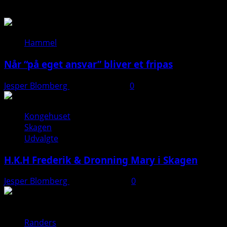
Hammel
Når “på eget ansvar” bliver et fripas
Jesper Blomberg
11. januar 2026
0
Kongehuset
Skagen
Udvalgte
H.K.H Frederik & Dronning Mary i Skagen
Jesper Blomberg
26. august 2025
0
Randers