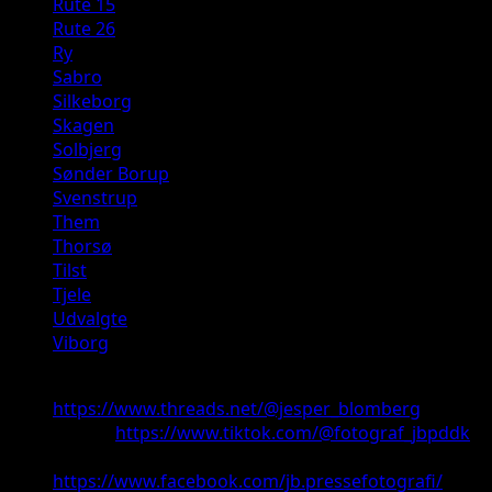
Rute 15
Rute 26
Ry
Sabro
Silkeborg
Skagen
Solbjerg
Sønder Borup
Svenstrup
Them
Thorsø
Tilst
Tjele
Udvalgte
Viborg
Threads:
https://www.threads.net/@jesper_blomberg
TikTok:
https://www.tiktok.com/@fotograf_jbpddk
Facebook:
https://www.facebook.com/jb.pressefotografi/