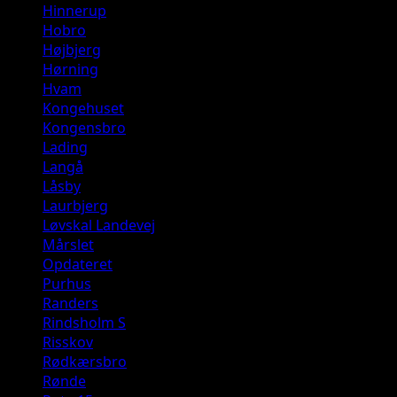
Hinnerup
Hobro
Højbjerg
Hørning
Hvam
Kongehuset
Kongensbro
Lading
Langå
Låsby
Laurbjerg
Løvskal Landevej
Mårslet
Opdateret
Purhus
Randers
Rindsholm S
Risskov
Rødkærsbro
Rønde