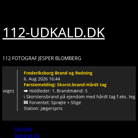
Skip
6. august 2026
to
content
112-UDKALD.DK
112 FOTOGRAF JESPER BLOMBERG
Frederiksborg Brand og Redning
6. Aug 2026 16:44
Førstemelding: Skorst.brand-Hårdt tag
vogn)
➡️ Holdleder: 1, Brandmænd: 5
ℹ️ Skorstensbrand på ejendom med hårdt tag f.eks. tegl tag
🚒 Forventet: Sprøjte + Stige
Station: Jægerspris
Primary
Forside
Menu
Send et tip