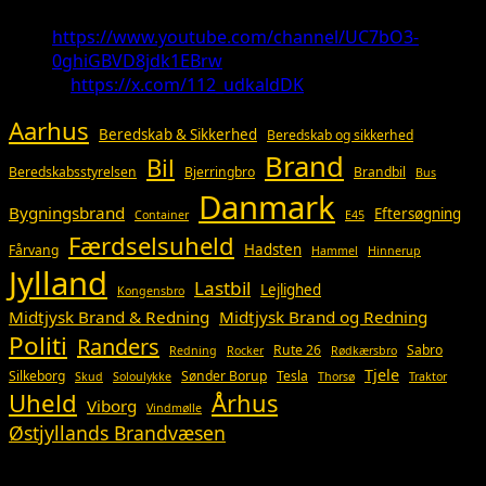
Youtube:
https://www.youtube.com/channel/UC7bO3-
0ghiGBVD8jdk1EBrw
X:
https://x.com/112_udkaldDK
Aarhus
Beredskab & Sikkerhed
Beredskab og sikkerhed
Brand
Bil
Beredskabsstyrelsen
Bjerringbro
Brandbil
Bus
Danmark
Bygningsbrand
Eftersøgning
Container
E45
Færdselsuheld
Hadsten
Fårvang
Hammel
Hinnerup
Jylland
Lastbil
Lejlighed
Kongensbro
Midtjysk Brand & Redning
Midtjysk Brand og Redning
Politi
Randers
Rute 26
Sabro
Redning
Rocker
Rødkærsbro
Tjele
Silkeborg
Sønder Borup
Tesla
Skud
Soloulykke
Thorsø
Traktor
Uheld
Århus
Viborg
Vindmølle
Østjyllands Brandvæsen
Så du?