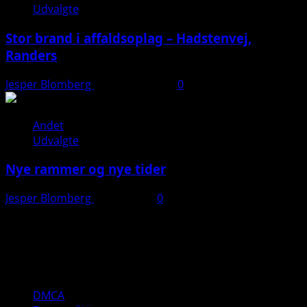
Udvalgte
Stor brand i affaldsoplag – Hadstenvej,
Randers
Jesper Blomberg
21. august 2025
0
Andet
Udvalgte
Nye rammer og nye tider
Jesper Blomberg
28. juli 2025
0
Kontakt:
Jesper Blomberg
Tlf: 40 82 04 10
Mail: jesper(a)jbpd.dk
DMCA