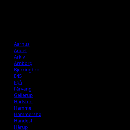
Direkte tip
Ønsker du at sende et tip til mig kan det gøres her:
Tlf. 40820410 – Sms foretrækkes
Mail: tip(a)jbpd.dk
Aarhus
Andet
Arkiv
Arnborg
Bjerringbro
E45
Egå
Fårvang
Gellerup
Hadsten
Hammel
Hammershøj
Handest
Hårup