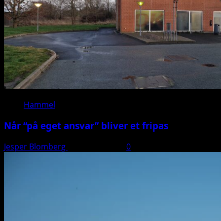
Hammel
Når “på eget ansvar” bliver et fripas
Jesper Blomberg
11. januar 2026
0