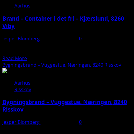
Massiv
Aarhus
udrykning
–
Brand – Container i det fri – Kjærslund, 8260
Unge
Viby
drenge
legede
Jesper Blomberg
17. februar 2025
0
på
Læs mere her: https://presse-fotos.dk/brand-ved-stort-
is.
boligkompleks/
Grenåvej,
Read
Read More
Egå.
more
Bygningsbrand – Vuggestue. Næringen, 8240 Risskov
about
Brand
Aarhus
–
Risskov
Container
i
Bygningsbrand – Vuggestue. Næringen, 8240
det
Risskov
fri
–
Jesper Blomberg
17. februar 2025
0
Kjærslund,
Der var massiv udrykning til vuggestuen på Næringen i
8260