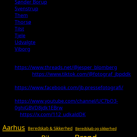
Sønder Borup
Svenstrup
Them
Thorsø
Tilst
Tjele
Udvalgte
Viborg
Threads:
https://www.threads.net/@jesper_blomberg
TikTok:
https://www.tiktok.com/@fotograf_jbpddk
Facebook:
https://www.facebook.com/jb.pressefotografi/
Youtube:
https://www.youtube.com/channel/UC7bO3-
0ghiGBVD8jdk1EBrw
X:
https://x.com/112_udkaldDK
Aarhus
Beredskab & Sikkerhed
Beredskab og sikkerhed