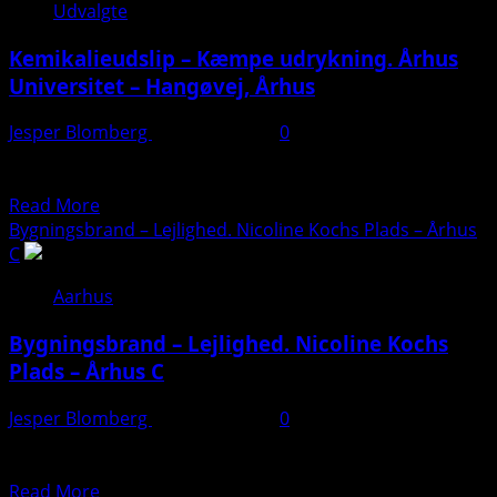
Udvalgte
Kemikalieudslip – Kæmpe udrykning. Århus
Universitet – Hangøvej, Århus
Jesper Blomberg
24. marts 2025
0
Læs artiklen her: https://presse-fotos.dk/flere-personer-
tilset-redningsmandskab-rykker-ud-til-universitet/
Read
Read More
more
Bygningsbrand – Lejlighed. Nicoline Kochs Plads – Århus
about
C
Kemikalieudslip
Aarhus
–
Kæmpe
Bygningsbrand – Lejlighed. Nicoline Kochs
udrykning.
Plads – Århus C
Århus
Universitet
Jesper Blomberg
24. marts 2025
0
–
Læs artiklen her: https://presse-fotos.dk/beredskabet-
Hangøvej,
haster-til-brand-i-aarhus/
Århus
Read
Read More