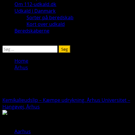
Om 112-udkald.dk
Udkald i Danmark
Sorter på beredskab
Kort over udkald
Beredskaberne
Søg
efter:
Home
Århus
Århus
Kemikalieudslip – Kæmpe udrykning. Århus Universitet –
Hangøvej, Århus
Aarhus