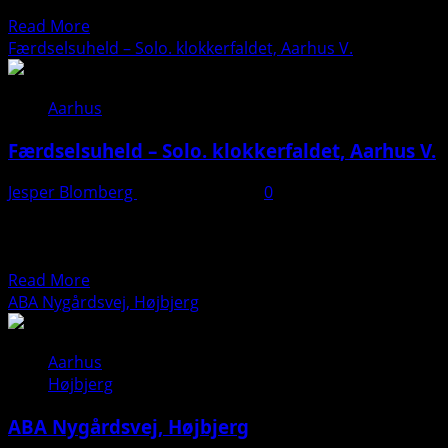
Risskov, da en voldsom brand brød ud natten...
Viby
Read
Read More
more
Færdselsuheld – Solo. klokkerfaldet, Aarhus V.
about
Bygningsbrand
Aarhus
–
Vuggestue.
Færdselsuheld – Solo. klokkerfaldet, Aarhus V.
Næringen,
8240
Jesper Blomberg
12. februar 2025
0
Risskov
Onsdag eftermiddag endte det galt for en bilist, der
forulykkede på en villavej. Køretøjet har fået
omfattende...
Read
Read More
more
ABA Nygårdsvej, Højbjerg
about
Færdselsuheld
Aarhus
–
Højbjerg
Solo.
klokkerfaldet,
ABA Nygårdsvej, Højbjerg
Aarhus