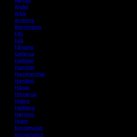
Aarhus
Bygningsbrand
Andet
–
Arkiv
Rækkehus.
Arnborg
Tværvej,
Bjerringbro
8362
E45
Hørning.
Egå
Fårvang
Gellerup
Hadsten
Hammel
Hammershøj
Handest
Hårup
Hinnerup
Hobro
Højbjerg
Hørning
Hvam
Kongehuset
Kongensbro