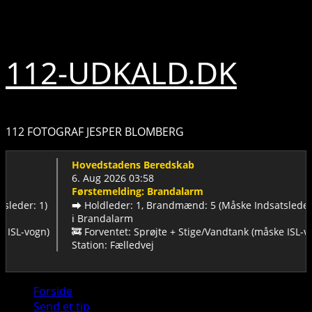
Skip
6. august 2026
to
content
112-UDKALD.DK
112 FOTOGRAF JESPER BLOMBERG
Hovedstadens Beredskab
6. Aug 2026 03:58
Førstemelding: Brandalarm
1)
➡️ Holdleder: 1, Brandmænd: 5 (Måske Indsatsleder: 1)
ℹ️ Brandalarm
gn)
🚒 Forventet: Sprøjte + Stige/Vandtank (måske ISL-vogn)
Station: Fælledvej
Primary
Forside
Menu
Send et tip