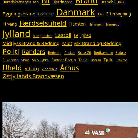
Brand
Bil
Beredskabsstyrelsen
Bjerringbro
Brandbil
Bus
Danmark
Bygningsbrand
Eftersøgning
Container
E45
Færdselsuheld
Hadsten
Fårvang
Hammel
Hinnerup
Jylland
Lastbil
Lejlighed
Kongensbro
Midtjysk Brand & Redning
Midtjysk Brand og Redning
Politi
Randers
Rute 26
Sabro
Redning
Rocker
Rødkærsbro
Tjele
Silkeborg
Sønder Borup
Tesla
Skud
Soloulykke
Thorsø
Traktor
Uheld
Århus
Viborg
Vindmølle
Østjyllands Brandvæsen
Så du?