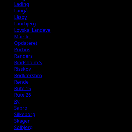
Lading
Langå
Låsby
Laurbjerg
Løvskal Landevej
Mårslet
Opdateret
Purhus
Randers
Rindsholm S
Risskov
Rødkærsbro
Rønde
Rute 15
Rute 26
Ry
Sabro
Silkeborg
Skagen
Solbjerg