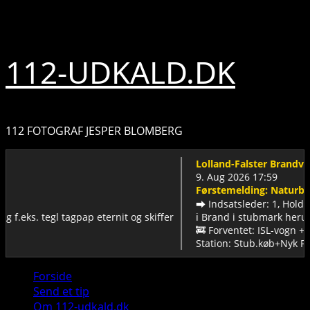
Skip
10. august 2026
to
content
112-UDKALD.DK
112 FOTOGRAF JESPER BLOMBERG
Lolland-Falster Brandvæsen
9. Aug 2026 17:59
Førstemelding: Naturbrand-
➡️ Indsatsleder: 1, Holdleder
s. tegl tagpap eternit og skiffer
ℹ️ Brand i stubmark herunder 
🚒 Forventet: ISL-vogn + Sprøj
Station: Stub.køb+Nyk F
Primary
Forside
Menu
Send et tip
Om 112-udkald.dk