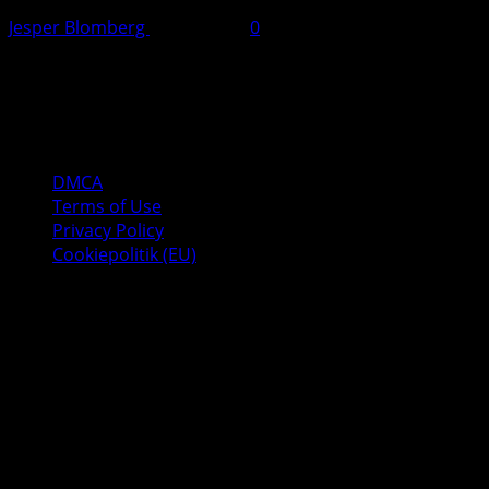
Jesper Blomberg
28. juli 2025
0
Kontakt:
Jesper Blomberg
Tlf: 40 82 04 10
Mail: jesper(a)jbpd.dk
DMCA
Terms of Use
Privacy Policy
Cookiepolitik (EU)
Copyright © All rights reserved. - 112-udkald.dk er et
galleri over billeder fra 112 udkald, med primært fokus
på brandvæsenet. Hjemmesiden ejes, opdateres og
bygges af Jesper Blomberg på frivillig basis. Tekster
skrevet på sidens indlæg er som udgangspunkt skrevet
ud fra egne oplevelser og dernæst skrevet ud fra de
danske reelle nyhedsmedier. Fotos, tekster & videoer må
hverken duplikeres, kopieres eller på anden måde
videreformidles uden skriftelig godkendelse af Jesper