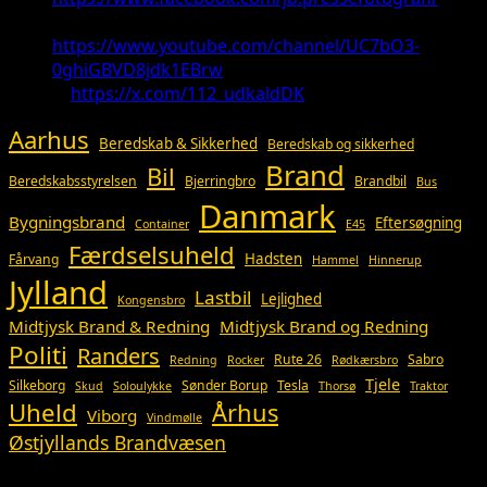
Youtube:
https://www.youtube.com/channel/UC7bO3-
0ghiGBVD8jdk1EBrw
X:
https://x.com/112_udkaldDK
Aarhus
Beredskab & Sikkerhed
Beredskab og sikkerhed
Brand
Bil
Beredskabsstyrelsen
Bjerringbro
Brandbil
Bus
Danmark
Bygningsbrand
Eftersøgning
Container
E45
Færdselsuheld
Hadsten
Fårvang
Hammel
Hinnerup
Jylland
Lastbil
Lejlighed
Kongensbro
Midtjysk Brand & Redning
Midtjysk Brand og Redning
Politi
Randers
Rute 26
Sabro
Redning
Rocker
Rødkærsbro
Tjele
Silkeborg
Sønder Borup
Tesla
Skud
Soloulykke
Thorsø
Traktor
Uheld
Århus
Viborg
Vindmølle
Østjyllands Brandvæsen