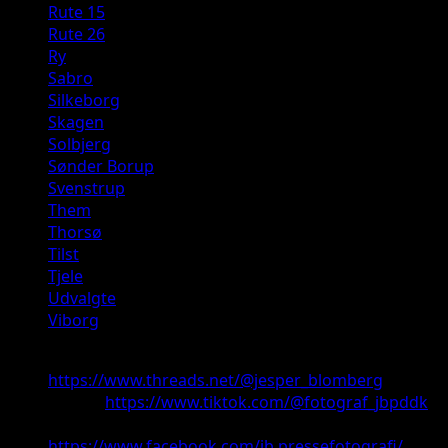
Rute 15
Rute 26
Ry
Sabro
Silkeborg
Skagen
Solbjerg
Sønder Borup
Svenstrup
Them
Thorsø
Tilst
Tjele
Udvalgte
Viborg
Threads:
https://www.threads.net/@jesper_blomberg
TikTok:
https://www.tiktok.com/@fotograf_jbpddk
Facebook:
https://www.facebook.com/jb.pressefotografi/