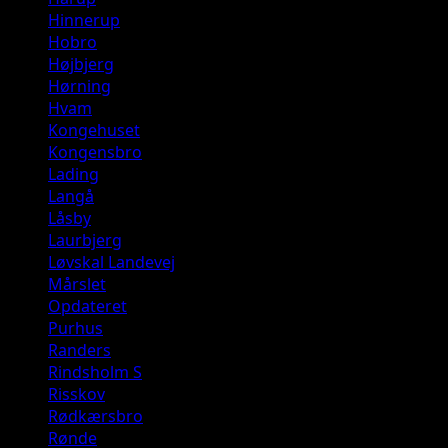
Hinnerup
Hobro
Højbjerg
Hørning
Hvam
Kongehuset
Kongensbro
Lading
Langå
Låsby
Laurbjerg
Løvskal Landevej
Mårslet
Opdateret
Purhus
Randers
Rindsholm S
Risskov
Rødkærsbro
Rønde