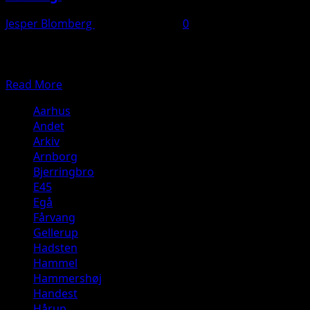
Jesper Blomberg
11. februar 2025
0
Tirsdag eftermiddag rykkede brandvæsenet og politiet
massivt ud til et rækkehus, hvor der var opstået
brand.De mange...
Read
Read More
more
Aarhus
about
Andet
Bygningsbrand
Arkiv
–
Arnborg
Rækkehus.
Bjerringbro
Tværvej,
E45
8362
Egå
Hørning.
Fårvang
Gellerup
Hadsten
Hammel
Hammershøj
Handest
Hårup