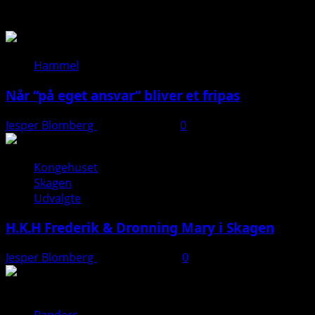
Så du?
Hammel
Når “på eget ansvar” bliver et fripas
Jesper Blomberg
11. januar 2026
0
Kongehuset
Skagen
Udvalgte
H.K.H Frederik & Dronning Mary i Skagen
Jesper Blomberg
26. august 2025
0