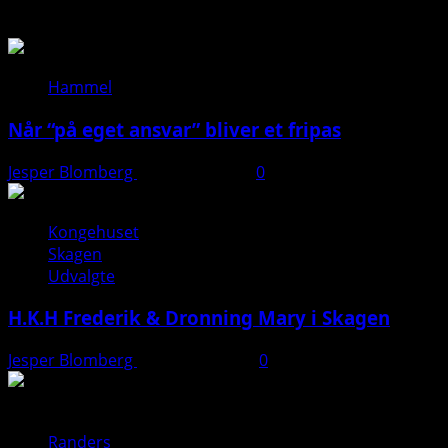
Så du?
Hammel
Når “på eget ansvar” bliver et fripas
Jesper Blomberg
11. januar 2026
0
Kongehuset
Skagen
Udvalgte
H.K.H Frederik & Dronning Mary i Skagen
Jesper Blomberg
26. august 2025
0
Randers