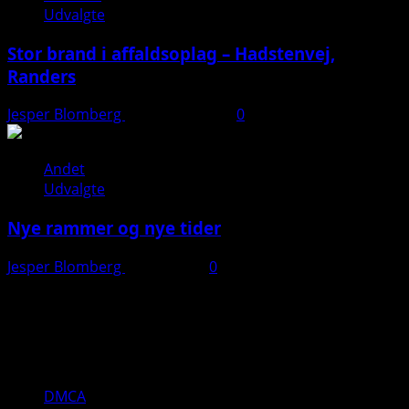
Udvalgte
Stor brand i affaldsoplag – Hadstenvej,
Randers
Jesper Blomberg
21. august 2025
0
Andet
Udvalgte
Nye rammer og nye tider
Jesper Blomberg
28. juli 2025
0
Kontakt:
Jesper Blomberg
Tlf: 40 82 04 10
Mail: jesper(a)jbpd.dk
DMCA