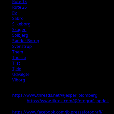
Rute 15
Rute 26
Ry
Sabro
Silkeborg
Skagen
Solbjerg
Sønder Borup
Svenstrup
Them
Thorsø
Tilst
Tjele
Udvalgte
Viborg
Threads:
https://www.threads.net/@jesper_blomberg
TikTok:
https://www.tiktok.com/@fotograf_jbpddk
Facebook:
https://www.facebook.com/jb.pressefotografi/