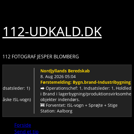
Skip
8. august 2026
to
content
112-UDKALD.DK
112 FOTOGRAF JESPER BLOMBERG
Nordjyllands Beredskab
8. Aug 2026 05:04
Førstemelding: Bygn.brand-Industribygning
satsleder: 1)
➡️ Operationschef: 1, Indsatsleder: 1, Holdleder
ℹ️ Brand i lagerbygning/produktionsvirksomhed/
ske ISL-vogn)
objekter indendørs.
🚒 Forventet: ISL-vogn + Sprøjte + Stige
Station: Aalborg
Primary
Forside
Menu
Send et tip