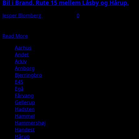
Bil i Brand. Rute 15 mellem Låsby og Hårup.
Jesper Blomberg
9. januar 2025
0
Læs hele artiklen her: https://presse-fotos.dk/bil-aedt-op-
af-flammer-paa-motorvej
Read
Read More
more
Aarhus
about
Andet
Bil
Arkiv
i
Arnborg
Brand.
Bjerringbro
Rute
E45
15
Egå
mellem
Fårvang
Låsby
Gellerup
og
Hadsten
Hårup.
Hammel
Hammershøj
Handest
Hårup