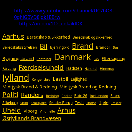
Youtube:
https://www.youtube.com/channel/UC7bO3-
0ghiGBVD8jdk1EBrw
X:
https://x.com/112_udkaldDK
Aarhus
Beredskab & Sikkerhed
Beredskab og sikkerhed
Brand
Bil
Beredskabsstyrelsen
Bjerringbro
Brandbil
Bus
Danmark
Bygningsbrand
Eftersøgning
Container
E45
Færdselsuheld
Hadsten
Fårvang
Hammel
Hinnerup
Jylland
Lastbil
Lejlighed
Kongensbro
Midtjysk Brand & Redning
Midtjysk Brand og Redning
Politi
Randers
Rute 26
Sabro
Redning
Rocker
Rødkærsbro
Tjele
Silkeborg
Sønder Borup
Tesla
Skud
Soloulykke
Thorsø
Traktor
Uheld
Århus
Viborg
Vindmølle
Østjyllands Brandvæsen