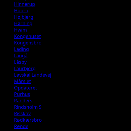
Hinnerup
Hobro
Højbjerg
Hørning
Hvam
Kongehuset
Kongensbro
Lading
Langå
Låsby
Laurbjerg
Løvskal Landevej
Mårslet
Opdateret
Purhus
Randers
Rindsholm S
Risskov
Rødkærsbro
Rønde