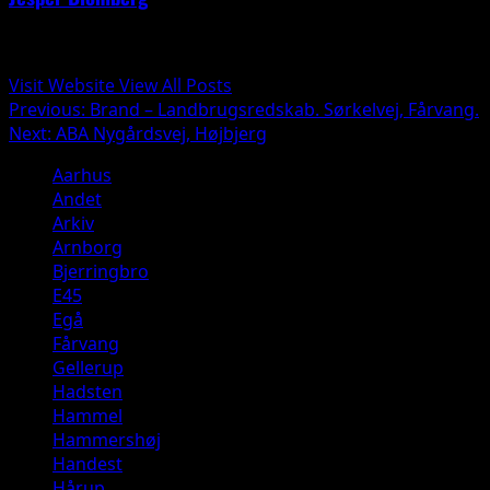
Administrator
Visit Website
View All Posts
Post
Previous:
Brand – Landbrugsredskab. Sørkelvej, Fårvang.
Next:
ABA Nygårdsvej, Højbjerg
navigation
Aarhus
Andet
Arkiv
Arnborg
Bjerringbro
E45
Egå
Fårvang
Gellerup
Hadsten
Hammel
Hammershøj
Handest
Hårup