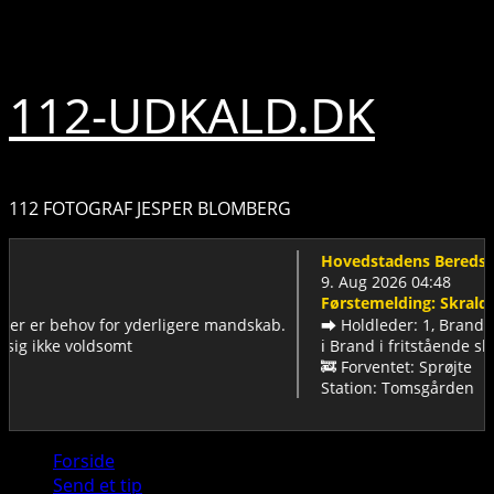
Skip
9. august 2026
to
content
112-UDKALD.DK
112 FOTOGRAF JESPER BLOMBERG
Hovedstadens Beredskab
9. Aug 2026 04:48
Førstemelding: Skraldespand i det
ov for yderligere mandskab.
➡️ Holdleder: 1, Brandmænd: 3
oldsomt
ℹ️ Brand i fritstående skraldespan
🚒 Forventet: Sprøjte
Station: Tomsgården
Primary
Forside
Menu
Send et tip