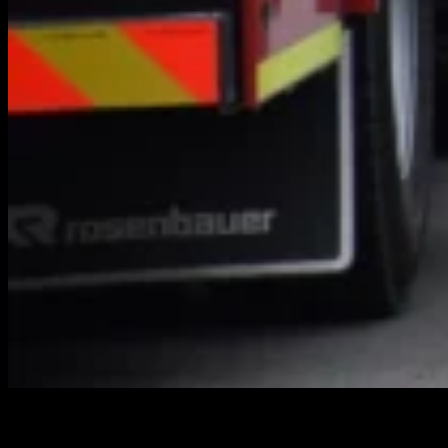
Tirsdag eftermiddag rykkede brandvæsenet og politiet
massivt ud til et rækkehus, hvor der var opstået brand.