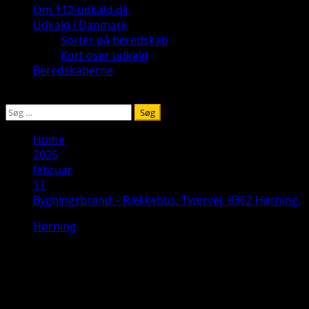
Om 112-udkald.dk
Udkald i Danmark
Sorter på beredskab
Kort over udkald
Beredskaberne
Søg
efter:
Home
2025
februar
11
Bygningsbrand – Rækkehus. Tværvej, 8362 Hørning.
Hørning
Bygningsbrand – Rækkehus. Tværvej, 8362
Hørning.