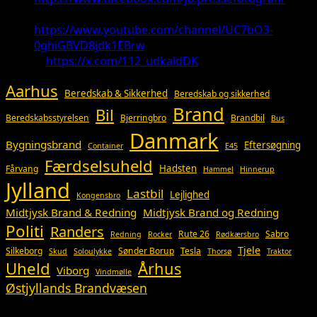
Youtube:
https://www.youtube.com/channel/UC7bO3-
0ghiGBVD8jdk1EBrw
X:
https://x.com/112_udkaldDK
Aarhus
Beredskab & Sikkerhed
Beredskab og sikkerhed
Brand
Bil
Beredskabsstyrelsen
Bjerringbro
Brandbil
Bus
Danmark
Bygningsbrand
Eftersøgning
Container
E45
Færdselsuheld
Hadsten
Fårvang
Hammel
Hinnerup
Jylland
Lastbil
Lejlighed
Kongensbro
Midtjysk Brand & Redning
Midtjysk Brand og Redning
Politi
Randers
Rute 26
Sabro
Redning
Rocker
Rødkærsbro
Tjele
Silkeborg
Sønder Borup
Tesla
Skud
Soloulykke
Thorsø
Traktor
Uheld
Århus
Viborg
Vindmølle
Østjyllands Brandvæsen