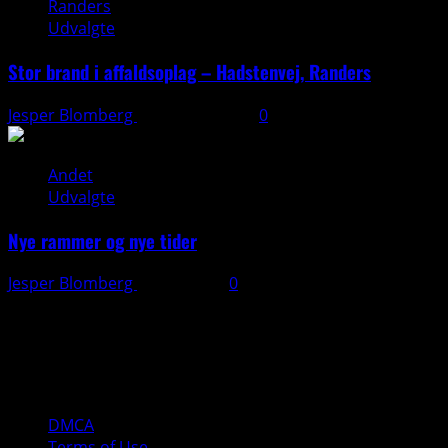
Randers
Udvalgte
Stor brand i affaldsoplag – Hadstenvej, Randers
Jesper Blomberg
21. august 2025
0
Andet
Udvalgte
Nye rammer og nye tider
Jesper Blomberg
28. juli 2025
0
Kontakt:
Jesper Blomberg
Tlf: 40 82 04 10
Mail: jesper(a)jbpd.dk
DMCA
Terms of Use