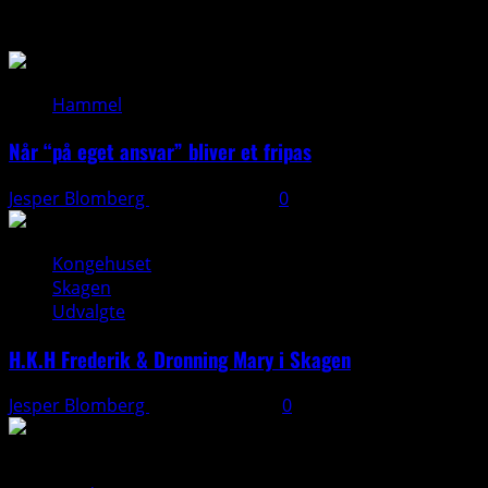
Så du?
Hammel
Når “på eget ansvar” bliver et fripas
Jesper Blomberg
11. januar 2026
0
Kongehuset
Skagen
Udvalgte
H.K.H Frederik & Dronning Mary i Skagen
Jesper Blomberg
26. august 2025
0