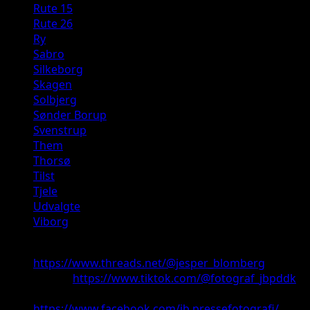
Rute 15
Rute 26
Ry
Sabro
Silkeborg
Skagen
Solbjerg
Sønder Borup
Svenstrup
Them
Thorsø
Tilst
Tjele
Udvalgte
Viborg
Threads:
https://www.threads.net/@jesper_blomberg
TikTok:
https://www.tiktok.com/@fotograf_jbpddk
Facebook:
https://www.facebook.com/jb.pressefotografi/