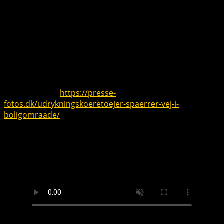
De mange udrykningskøretøjer spærrede delvist vejen,
mens indsatsen fokuserede på at få kontrol over
branden og røgen i huset.
Ilden opstod i en seng, men er nu slukket. Der er dog
stadig røg, og efterslukningsarbejdet sættes snart i gang,
oplyser Simon Bøgedam, operationschef ved Østjyllands
Brandvæsen, til TV 2 Østjylland.
Læs mere her:
https://presse-
fotos.dk/udrykningskoeretoejer-spaerrer-vej-i-
boligomraade/