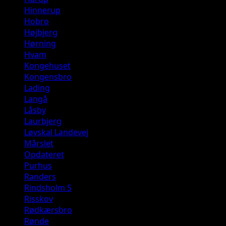
Hinnerup
Hobro
Højbjerg
Hørning
Hvam
Kongehuset
Kongensbro
Lading
Langå
Låsby
Laurbjerg
Løvskal Landevej
Mårslet
Opdateret
Purhus
Randers
Rindsholm S
Risskov
Rødkærsbro
Rønde