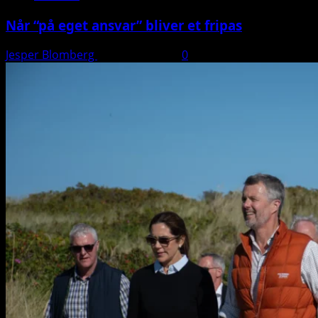
Når “på eget ansvar” bliver et fripas
Jesper Blomberg
11. januar 2026
0