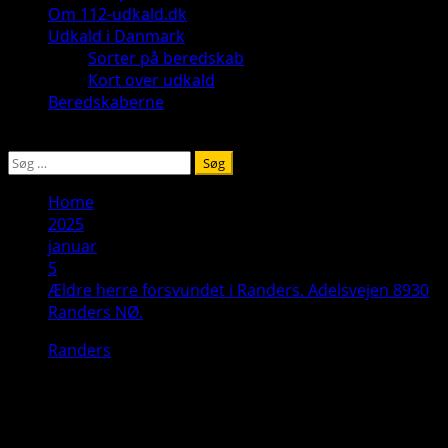
Om 112-udkald.dk
Udkald i Danmark
Sorter på beredskab
Kort over udkald
Beredskaberne
Søg
efter:
Home
2025
januar
5
Ældre herre forsvundet i Randers. Adelsvejen 8930
Randers NØ.
Randers
Ældre herre forsvundet i Randers.
Adelsvejen 8930 Randers NØ.