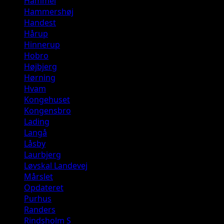
Hammel
Hammershøj
Handest
Hårup
Hinnerup
Hobro
Højbjerg
Hørning
Hvam
Kongehuset
Kongensbro
Lading
Langå
Låsby
Laurbjerg
Løvskal Landevej
Mårslet
Opdateret
Purhus
Randers
Rindsholm S