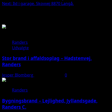
Next:
Ild i garage. Skovvej 8870 Langå.
navigation
Related Stories
Randers
Udvalgte
Stor brand i affaldsoplag – Hadstenvej,
Randers
Jesper Blomberg
21. august 2025
0
Randers
Bygningsbrand – Lejlighed. Jyllandsgade,
Randers C.