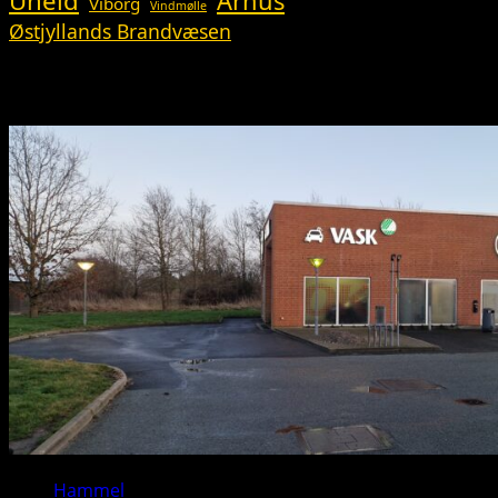
Uheld
Århus
Viborg
Vindmølle
Østjyllands Brandvæsen
Så du?
Hammel