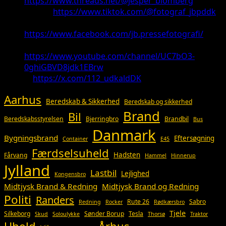
https://www.threads.net/@jesper_blomberg
TikTok:
https://www.tiktok.com/@fotograf_jbpddk
Facebook:
https://www.facebook.com/jb.pressefotografi/
Youtube:
https://www.youtube.com/channel/UC7bO3-
0ghiGBVD8jdk1EBrw
X:
https://x.com/112_udkaldDK
Aarhus
Beredskab & Sikkerhed
Beredskab og sikkerhed
Brand
Bil
Beredskabsstyrelsen
Bjerringbro
Brandbil
Bus
Danmark
Bygningsbrand
Eftersøgning
Container
E45
Færdselsuheld
Hadsten
Fårvang
Hammel
Hinnerup
Jylland
Lastbil
Lejlighed
Kongensbro
Midtjysk Brand & Redning
Midtjysk Brand og Redning
Politi
Randers
Rute 26
Sabro
Redning
Rocker
Rødkærsbro
Tjele
Silkeborg
Sønder Borup
Tesla
Skud
Soloulykke
Thorsø
Traktor