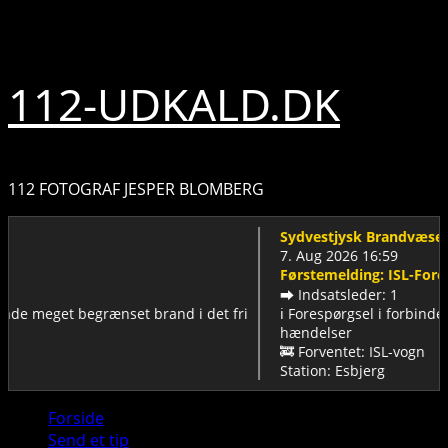
Skip
7. august 2026
to
content
112-UDKALD.DK
112 FOTOGRAF JESPER BLOMBERG
Sydvestjysk Brandvæsen
7. Aug 2026 16:59
Førstemelding: ISL-Forespørgsel
➡️ Indsatsleder: 1
get begrænset brand i det fri
ℹ️ Forespørgsel i forbindelse med 
hændelser
🚒 Forventet: ISL-vogn
Station: Esbjerg
Primary
Forside
Menu
Send et tip