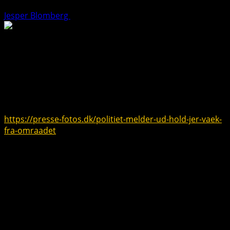
Jesper Blomberg
5. januar 2025
2 minutes read
En stor politiaktion er i øjeblikket
undervejs, hvor der både bruges hunde og
droner.
Samtidig har politiet en klar
opfordring til borgere – ‘hold jer væk’
Læs artiklen her:
https://presse-fotos.dk/politiet-melder-ud-hold-jer-vaek-
fra-omraadet
Opdatering: Den ældre herre er fundet i Randers fjord,
desværre afgået ved døden.
Har du brug for hjælp?
Telefonrådgivning på 70 201 201 alle årets dage fra
klokken 11-05