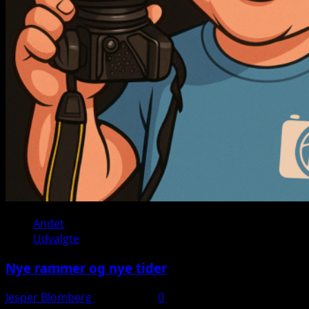
Andet
Udvalgte
Nye rammer og nye tider
Jesper Blomberg
28. juli 2025
0