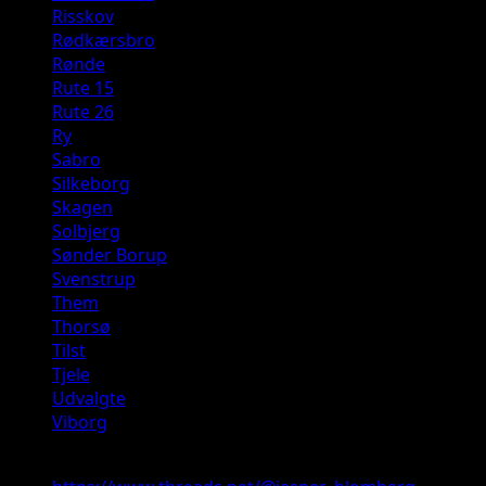
Risskov
Rødkærsbro
Rønde
Rute 15
Rute 26
Ry
Sabro
Silkeborg
Skagen
Solbjerg
Sønder Borup
Svenstrup
Them
Thorsø
Tilst
Tjele
Udvalgte
Viborg
Threads: