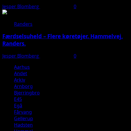
Jesper Blomberg
29. marts 2025
0
Randers
Færdselsuheld – Flere køretøjer. Hammelvej,
Randers.
Jesper Blomberg
13. marts 2025
0
Aarhus
Andet
Arkiv
Arnborg
Bjerringbro
E45
Egå
Fårvang
Gellerup
Hadsten