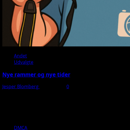
Andet
Udvalgte
Nye rammer og nye tider
Jesper Blomberg
28. juli 2025
0
Kontakt:
Jesper Blomberg
Tlf: 40 82 04 10
Mail: jesper(a)jbpd.dk
DMCA