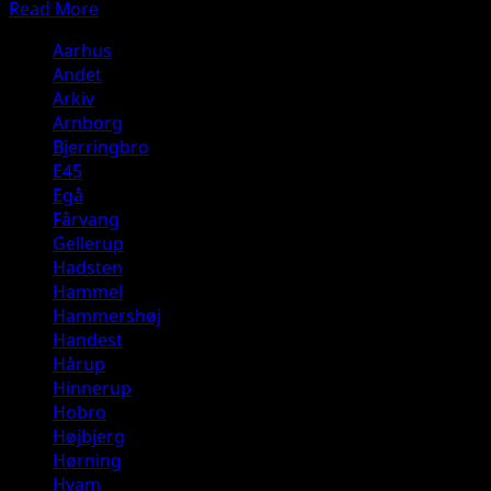
Read
Read More
more
Aarhus
about
Andet
Kæmpe
Arkiv
uheld
Arnborg
E45
Bjerringbro
fra
E45
Hobro
Egå
mod
Fårvang
Randers
Gellerup
mellem
Hadsten
37
Hammel
Handest
Hammershøj
og
Handest
38
Hårup
Purhus
Hinnerup
Hobro
Højbjerg
Hørning
Hvam