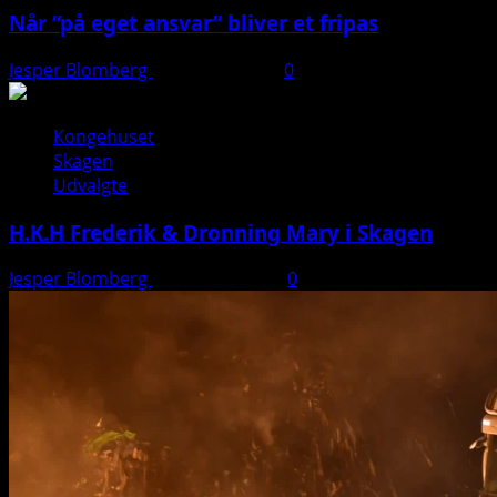
Når “på eget ansvar” bliver et fripas
Jesper Blomberg
11. januar 2026
0
Kongehuset
Skagen
Udvalgte
H.K.H Frederik & Dronning Mary i Skagen
Jesper Blomberg
26. august 2025
0