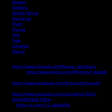
Skagen
Solbjerg
Sønder Borup
Svenstrup
Them
Thorsø
Tilst
Tjele
Udvalgte
Viborg
Threads:
https://www.threads.net/@jesper_blomberg
TikTok:
https://www.tiktok.com/@fotograf_jbpddk
Facebook:
https://www.facebook.com/jb.pressefotografi/
Youtube:
https://www.youtube.com/channel/UC7bO3-
0ghiGBVD8jdk1EBrw
X:
https://x.com/112_udkaldDK