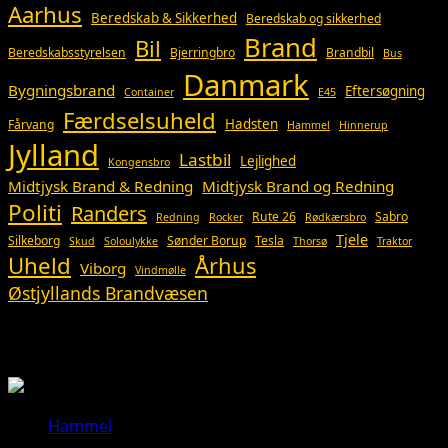
Aarhus
Beredskab & Sikkerhed
Beredskab og sikkerhed
Brand
Bil
Beredskabsstyrelsen
Bjerringbro
Brandbil
Bus
Danmark
Bygningsbrand
Eftersøgning
Container
E45
Færdselsuheld
Hadsten
Fårvang
Hammel
Hinnerup
Jylland
Lastbil
Lejlighed
Kongensbro
Midtjysk Brand & Redning
Midtjysk Brand og Redning
Politi
Randers
Rute 26
Sabro
Redning
Rocker
Rødkærsbro
Tjele
Silkeborg
Sønder Borup
Tesla
Skud
Soloulykke
Thorsø
Traktor
Uheld
Århus
Viborg
Vindmølle
Østjyllands Brandvæsen
Så du?
Hammel