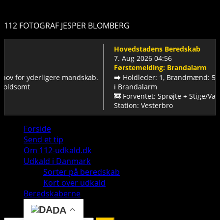
112 FOTOGRAF JESPER BLOMBERG
Hovedstadens Beredskab
7. Aug 2026 04:56
Førstemelding: Brandalarm
or yderligere mandskab.
➡️ Holdleder: 1, Brandmænd: 5 (Måske I
mt
ℹ️ Brandalarm
🚒 Forventet: Sprøjte + Stige/Vandtank 
Station: Vesterbro
Primary
Forside
Menu
Send et tip
Om 112-udkald.dk
Udkald i Danmark
Sorter på beredskab
Kort over udkald
Beredskaberne
DA