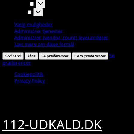
Statistikker
Statistikker
Marketing
Marketing
Vælg muligheder
Administrer tjenester
Administrer {vendor_count} leverandører
Læs mere om disse formål
Se
Godkend
Afvis
Se præferencer
Gem præferencer
præferencer
Cookiepolitik
Privacy Policy
Skip
7. august 2026
to
content
112-UDKALD.DK