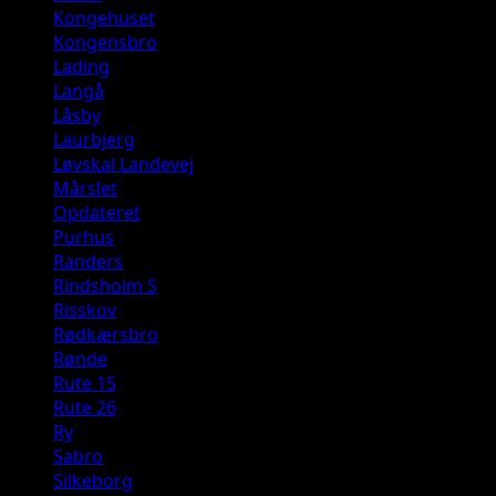
Kongehuset
Kongensbro
Lading
Langå
Låsby
Laurbjerg
Løvskal Landevej
Mårslet
Opdateret
Purhus
Randers
Rindsholm S
Risskov
Rødkærsbro
Rønde
Rute 15
Rute 26
Ry
Sabro
Silkeborg