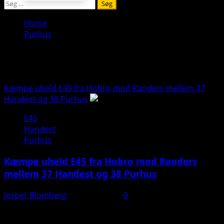
Søg
efter:
Home
Purhus
Purhus
Kæmpe uheld E45 fra Hobro mod Randers mellem 37
Handest og 38 Purhus
E45
Handest
Purhus
Kæmpe uheld E45 fra Hobro mod Randers
mellem 37 Handest og 38 Purhus
Jesper Blomberg
8. januar 2025
0
Læs artiklen her: https://presse-fotos.dk/busulykke-
spaerrer-motorvej-redning-fremme