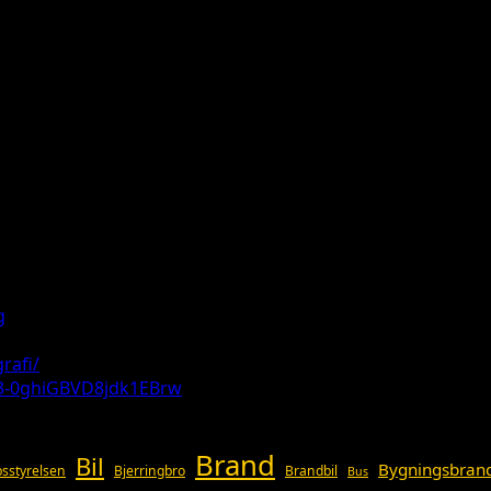
g
rafi/
3-0ghiGBVD8jdk1EBrw
Brand
Bil
Bygningsbran
sstyrelsen
Bjerringbro
Brandbil
Bus