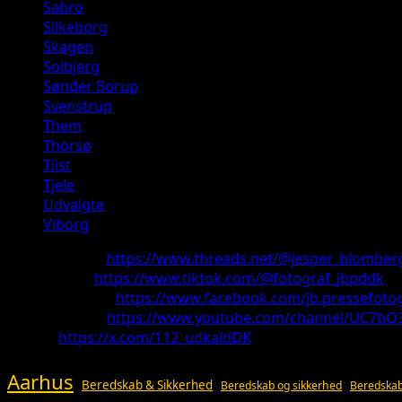
Sabro
Silkeborg
Skagen
Solbjerg
Sønder Borup
Svenstrup
Them
Thorsø
Tilst
Tjele
Udvalgte
Viborg
Threads:
https://www.threads.net/@jesper_blomber
TikTok:
https://www.tiktok.com/@fotograf_jbpddk
Facebook:
https://www.facebook.com/jb.pressefotog
Youtube:
https://www.youtube.com/channel/UC7bO
X:
https://x.com/112_udkaldDK
Aarhus
Beredskab & Sikkerhed
Beredskab og sikkerhed
Beredskab