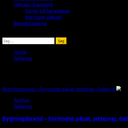
Udkald i Danmark
Sorter på beredskab
Kort over udkald
Beredskaberne
Søg
efter:
Home
Gellerup
Gellerup
Bygningsbrand – Formodet påsat. Jettesvej, Gellerup
Aarhus
Gellerup
Bygningsbrand – Formodet påsat. Jettesvej, Ge