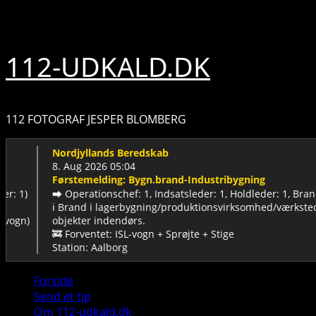
Skip
8. august 2026
to
content
112-UDKALD.DK
112 FOTOGRAF JESPER BLOMBERG
Nordjyllands Beredskab
8. Aug 2026 05:04
Førstemelding: Bygn.brand-Industribygning
)
➡️ Operationschef: 1, Indsatsleder: 1, Holdleder: 1, Brandmæ
ℹ️ Brand i lagerbygning/produktionsvirksomhed/værksted me
)
objekter indendørs.
🚒 Forventet: ISL-vogn + Sprøjte + Stige
Station: Aalborg
Primary
Forside
Menu
Send et tip
Om 112-udkald.dk