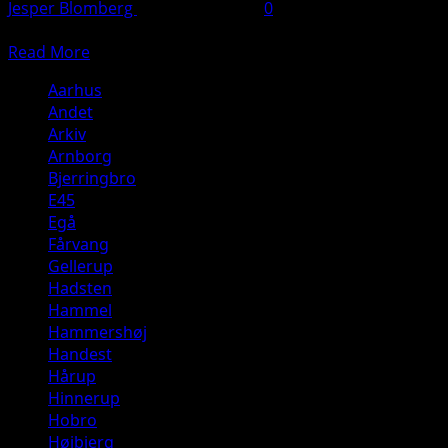
Jesper Blomberg
18. februar 2025
0
Tirsdag aften rykkede brandvæsenet ud til Gellerupparken 
Read
Read More
more
Aarhus
about
Andet
Bygningsbrand
Arkiv
–
Arnborg
Formodet
Bjerringbro
påsat.
E45
Jettesvej,
Egå
Gellerup
Fårvang
Gellerup
Hadsten
Hammel
Hammershøj
Handest
Hårup
Hinnerup
Hobro
Højbjerg