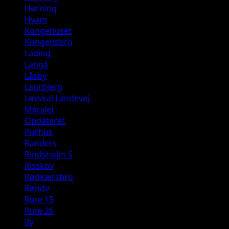
Hørning
Hvam
Kongehuset
Kongensbro
Lading
Langå
Låsby
Laurbjerg
Løvskal Landevej
Mårslet
Opdateret
Purhus
Randers
Rindsholm S
Risskov
Rødkærsbro
Rønde
Rute 15
Rute 26
Ry