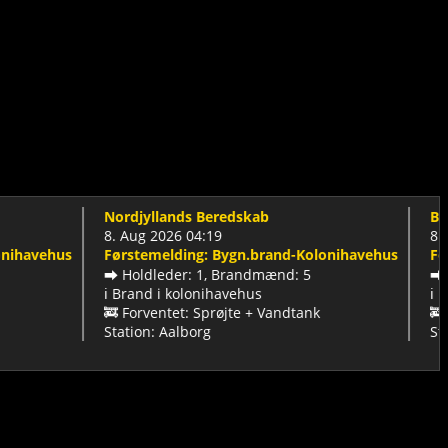
Nordjyllands Beredskab
Beredsk
8. Aug 2026 04:19
8. Aug 2
vehus
Førstemelding: Bygn.brand-Kolonihavehus
Førstem
➡️ Holdleder: 1, Brandmænd: 5
➡️ Indsa
ℹ️ Brand i kolonihavehus
ℹ️ Brand
🚒 Forventet: Sprøjte + Vandtank
🚒 Forve
Station: Aalborg
Station: