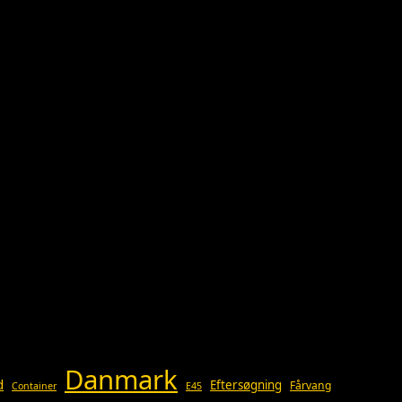
Danmark
d
Eftersøgning
Fårvang
Container
E45