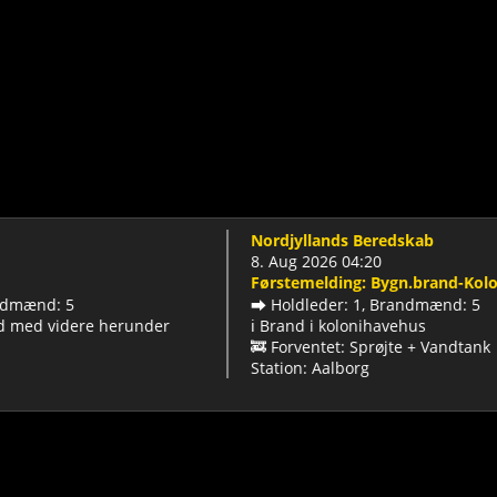
Nordjyllands Beredskab
8. Aug 2026 04:20
Førstemelding: Bygn.brand-Koloniha
nd: 5
➡️ Holdleder: 1, Brandmænd: 5
d videre herunder
ℹ️ Brand i kolonihavehus
🚒 Forventet: Sprøjte + Vandtank
Station: Aalborg