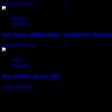
Jesper Blomberg
26. august 2025
0
Randers
Udvalgte
Stor brand i affaldsoplag – Hadstenvej, Randers
Jesper Blomberg
21. august 2025
0
Andet
Udvalgte
Nye rammer og nye tider
Jesper Blomberg
28. juli 2025
0