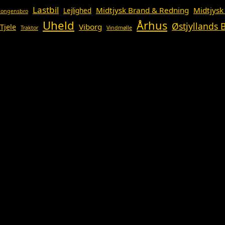
Lastbil
Midtjysk Brand & Redning
Midtjysk
Lejlighed
Kongensbro
Uheld
Århus
Østjyllands
Viborg
Tjele
Traktor
Vindmølle