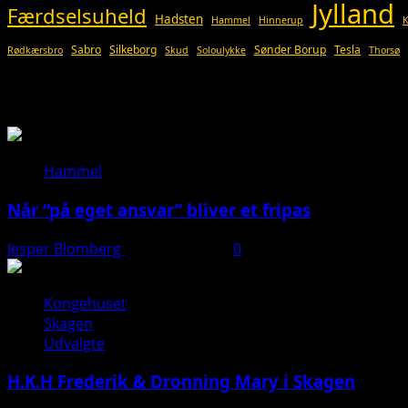
Jylland
Færdselsuheld
Hadsten
Hammel
Hinnerup
Sabro
Silkeborg
Sønder Borup
Tesla
Rødkærsbro
Skud
Soloulykke
Thorsø
Så du?
Hammel
Når “på eget ansvar” bliver et fripas
Jesper Blomberg
11. januar 2026
0
Kongehuset
Skagen
Udvalgte
H.K.H Frederik & Dronning Mary i Skagen