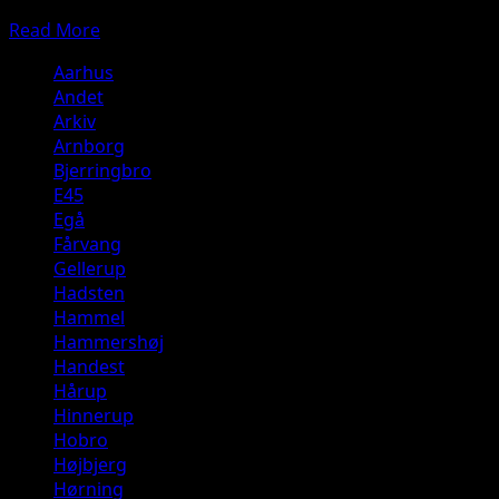
Tietgensvej...
Read
Read More
more
Aarhus
about
Andet
ABA
Arkiv
–
Arnborg
NORLYS
Bjerringbro
Centrallager.
E45
Tietgensvej,
Egå
8600
Fårvang
Silkeborg
Gellerup
Hadsten
Hammel
Hammershøj
Handest
Hårup
Hinnerup
Hobro
Højbjerg
Hørning