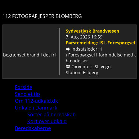
112 FOTOGRAF JESPER BLOMBERG
Sydvestjysk Brandvæsen
7. Aug 2026 16:59
Førstemelding: ISL-Forespørgsel
➡️ Indsatsleder: 1
nset brand i det fri
ℹ️ Forespørgsel i forbindelse med enten ber
hændelser
🚒 Forventet: ISL-vogn
Station: Esbjerg
Primary
Forside
Menu
Send et tip
Om 112-udkald.dk
Udkald i Danmark
Sorter på beredskab
Kort over udkald
Beredskaberne