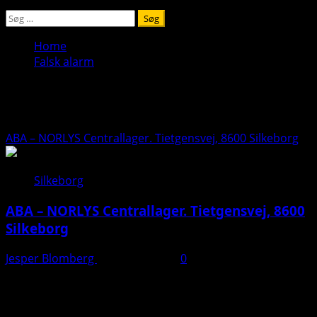
Søg
efter:
Home
Falsk alarm
Falsk alarm
ABA – NORLYS Centrallager. Tietgensvej, 8600 Silkeborg
Silkeborg
ABA – NORLYS Centrallager. Tietgensvej, 8600
Silkeborg
Jesper Blomberg
6. februar 2025
0
Falsk brandalarm på NORLYS CentrallagerTorsdag
formiddag rykkede brandvæsenet ud med flere
udrykningskøretøjer til NORLYS Centrallager på