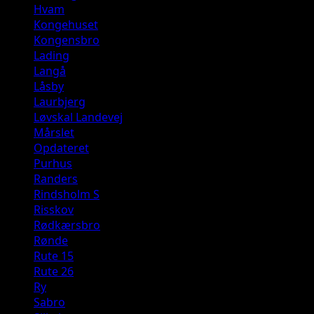
Hvam
Kongehuset
Kongensbro
Lading
Langå
Låsby
Laurbjerg
Løvskal Landevej
Mårslet
Opdateret
Purhus
Randers
Rindsholm S
Risskov
Rødkærsbro
Rønde
Rute 15
Rute 26
Ry
Sabro