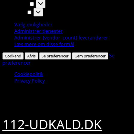
Statistikker
Statistikker
Marketing
Marketing
Vælg muligheder
Administrer tjenester
Administrer {vendor_count} leverandører
Læs mere om disse formål
Se
Godkend
Afvis
Se præferencer
Gem præferencer
præferencer
Cookiepolitik
Privacy Policy
Skip
7. august 2026
to
content
112-UDKALD.DK