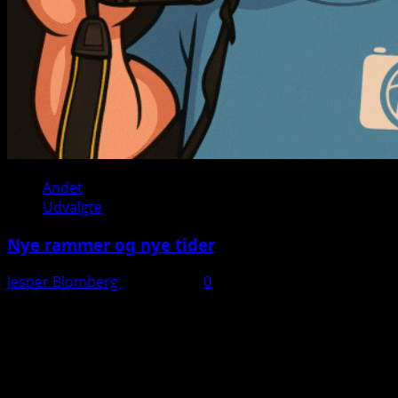
Andet
Udvalgte
Nye rammer og nye tider
Jesper Blomberg
28. juli 2025
0
Kontakt:
Jesper Blomberg
Tlf: 40 82 04 10
Mail: jesper(a)jbpd.dk