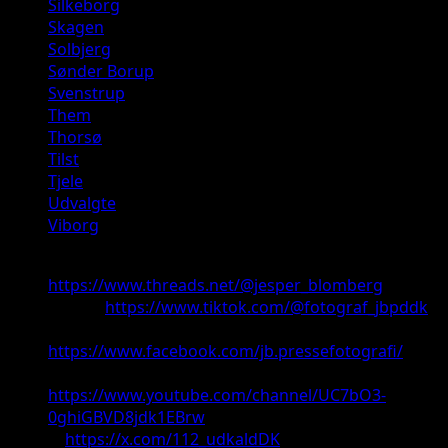
Silkeborg
Skagen
Solbjerg
Sønder Borup
Svenstrup
Them
Thorsø
Tilst
Tjele
Udvalgte
Viborg
Threads:
https://www.threads.net/@jesper_blomberg
TikTok:
https://www.tiktok.com/@fotograf_jbpddk
Facebook:
https://www.facebook.com/jb.pressefotografi/
Youtube:
https://www.youtube.com/channel/UC7bO3-
0ghiGBVD8jdk1EBrw
X:
https://x.com/112_udkaldDK