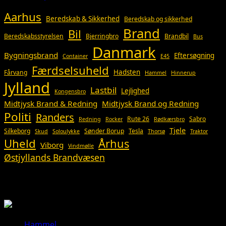
Aarhus
Beredskab & Sikkerhed
Beredskab og sikkerhed
Brand
Bil
Beredskabsstyrelsen
Bjerringbro
Brandbil
Bus
Danmark
Bygningsbrand
Eftersøgning
Container
E45
Færdselsuheld
Hadsten
Fårvang
Hammel
Hinnerup
Jylland
Lastbil
Lejlighed
Kongensbro
Midtjysk Brand & Redning
Midtjysk Brand og Redning
Politi
Randers
Rute 26
Sabro
Redning
Rocker
Rødkærsbro
Tjele
Silkeborg
Sønder Borup
Tesla
Skud
Soloulykke
Thorsø
Traktor
Uheld
Århus
Viborg
Vindmølle
Østjyllands Brandvæsen
Så du?
Hammel