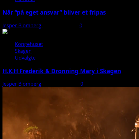
Når “på eget ansvar” bliver et fripas
Jesper Blomberg
11. januar 2026
0
Kongehuset
Skagen
Udvalgte
H.K.H Frederik & Dronning Mary i Skagen
Jesper Blomberg
26. august 2025
0