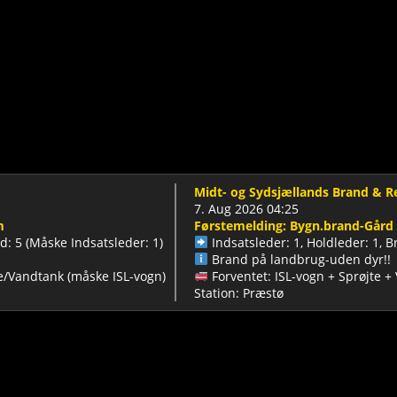
Midt- og Sydsjællands Brand & Rednin
7. Aug 2026 04:25
Førstemelding: Bygn.brand-Gård
åske Indsatsleder: 1)
Indsatsleder: 1, Holdleder: 1, Bran
Brand på landbrug-uden dyr!!
dtank (måske ISL-vogn)
Forventet: ISL-vogn + Sprøjte + Vand
Station: Præstø