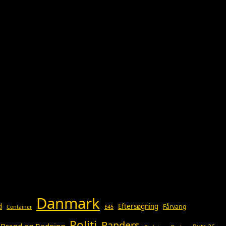
Danmark
d
Eftersøgning
Fårvang
Container
E45
Politi
Randers