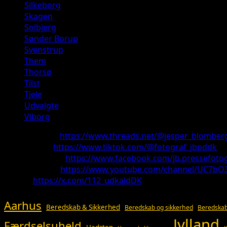
Silkeborg
Skagen
Solbjerg
Sønder Borup
Svenstrup
Them
Thorsø
Tilst
Tjele
Udvalgte
Viborg
Threads:
https://www.threads.net/@jesper_blomber
TikTok:
https://www.tiktok.com/@fotograf_jbpddk
Facebook:
https://www.facebook.com/jb.pressefotog
Youtube:
https://www.youtube.com/channel/UC7bO
X:
https://x.com/112_udkaldDK
Aarhus
Beredskab & Sikkerhed
Beredskab og sikkerhed
Beredskab
Jylland
Færdselsuheld