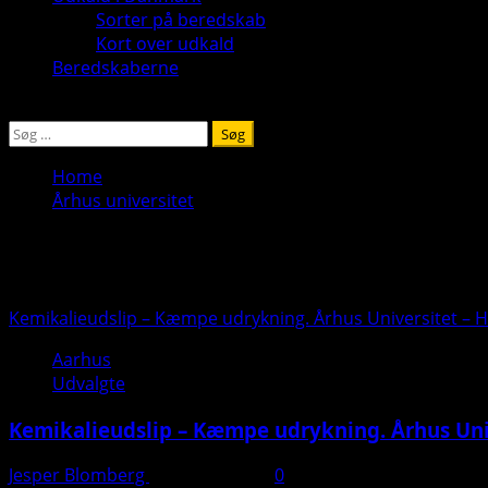
Sorter på beredskab
Kort over udkald
Beredskaberne
Søg
efter:
Home
Århus universitet
Århus universitet
Kemikalieudslip – Kæmpe udrykning. Århus Universitet – 
Aarhus
Udvalgte
Kemikalieudslip – Kæmpe udrykning. Århus Uni
Jesper Blomberg
24. marts 2025
0