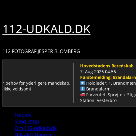
Skip
7. august 2026
to
content
112-UDKALD.DK
112 FOTOGRAF JESPER BLOMBERG
Hovedstadens Beredskab
7. Aug 2026 04:56
Førstemelding: Brandalarm
ehov for yderligere mandskab.
Holdleder: 1, Brandmænd: 5 (M
e voldsomt
Brandalarm
Forventet: Sprøjte + Stige/Van
Station: Vesterbro
Primary
Forside
Menu
Send et tip
Om 112-udkald.dk
Udkald i Danmark