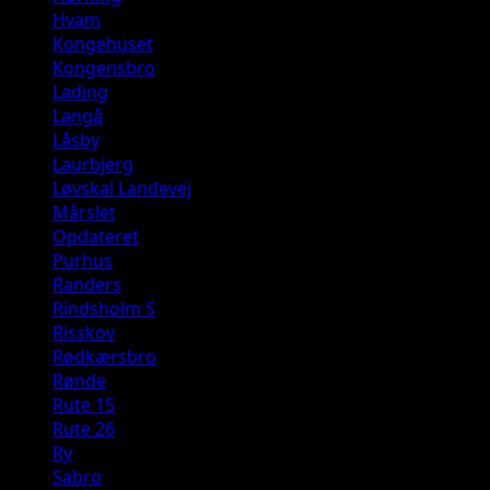
Hvam
Kongehuset
Kongensbro
Lading
Langå
Låsby
Laurbjerg
Løvskal Landevej
Mårslet
Opdateret
Purhus
Randers
Rindsholm S
Risskov
Rødkærsbro
Rønde
Rute 15
Rute 26
Ry
Sabro