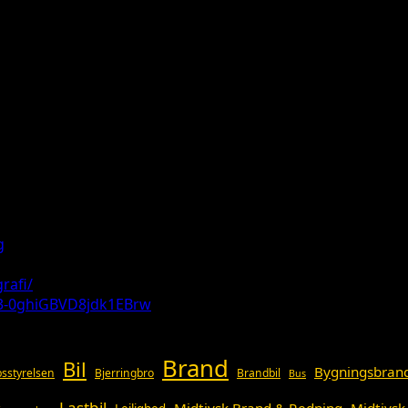
g
rafi/
3-0ghiGBVD8jdk1EBrw
Brand
Bil
Bygningsbran
sstyrelsen
Bjerringbro
Brandbil
Bus
Lastbil