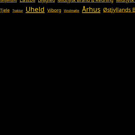
Midtjysk Brand & Redning
Midtjysk
Lejlighed
Kongensbro
Uheld
Århus
Østjyllands
Viborg
Tjele
Traktor
Vindmølle