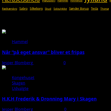
Hadsten
Hammel
Hinnerup
Sabro
Silkeborg
Sønder Borup
Tesla
Rødkærsbro
Skud
Soloulykke
Thorsø
Så du?
Hammel
Når “på eget ansvar” bliver et fripas
Jesper Blomberg
11. januar 2026
0
Kongehuset
Skagen
Udvalgte
H.K.H Frederik & Dronning Mary i Skagen
Jesper Blomberg
26. august 2025
0