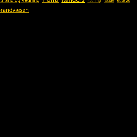
 Brand og Redning
Rute 26
Redning
Rocker
 Brandvæsen