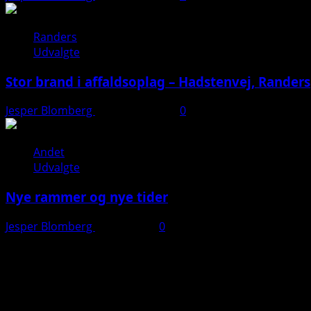
Randers
Udvalgte
Stor brand i affaldsoplag – Hadstenvej, Randers
Jesper Blomberg
21. august 2025
0
Andet
Udvalgte
Nye rammer og nye tider
Jesper Blomberg
28. juli 2025
0