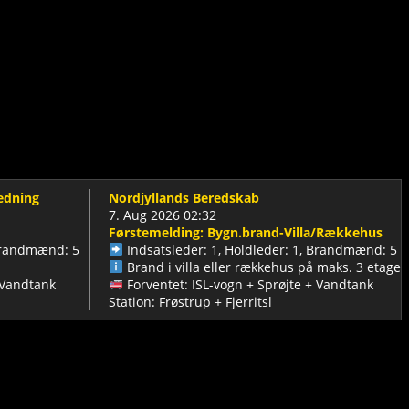
g
Nordjyllands Beredskab
7. Aug 2026 02:32
Førstemelding: Bygn.brand-Villa/Rækkehus
dmænd: 5
Indsatsleder: 1, Holdleder: 1, Brandmænd: 5
Brand i villa eller rækkehus på maks. 3 etager!
tank
Forventet: ISL-vogn + Sprøjte + Vandtank
Station: Frøstrup + Fjerritsl