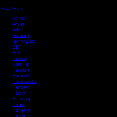
Læs artiklen her: https://presse-fotos.dk/flere-personer-t
Read
Read More
more
Aarhus
about
Andet
Kemikalieudslip
Arkiv
–
Arnborg
Kæmpe
Bjerringbro
udrykning.
E45
Århus
Egå
Universitet
Fårvang
–
Gellerup
Hangøvej,
Hadsten
Århus
Hammel
Hammershøj
Handest
Hårup
Hinnerup
Hobro
Højbjerg
Hørning