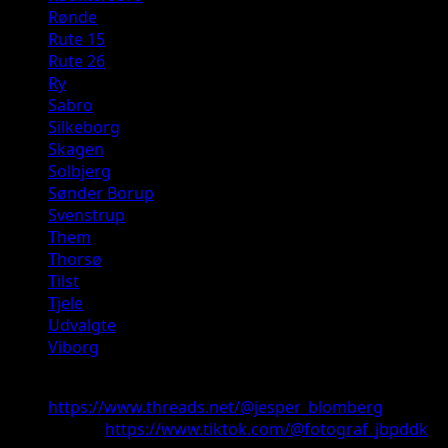
Rønde
Rute 15
Rute 26
Ry
Sabro
Silkeborg
Skagen
Solbjerg
Sønder Borup
Svenstrup
Them
Thorsø
Tilst
Tjele
Udvalgte
Viborg
Threads:
https://www.threads.net/@jesper_blomberg
TikTok:
https://www.tiktok.com/@fotograf_jbpddk