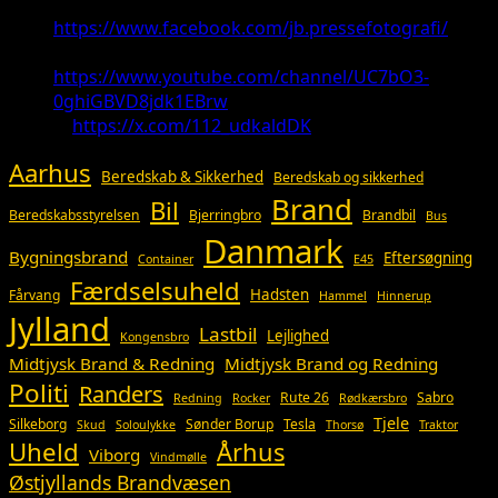
Facebook:
https://www.facebook.com/jb.pressefotografi/
Youtube:
https://www.youtube.com/channel/UC7bO3-
0ghiGBVD8jdk1EBrw
X:
https://x.com/112_udkaldDK
Aarhus
Beredskab & Sikkerhed
Beredskab og sikkerhed
Brand
Bil
Beredskabsstyrelsen
Bjerringbro
Brandbil
Bus
Danmark
Bygningsbrand
Eftersøgning
Container
E45
Færdselsuheld
Hadsten
Fårvang
Hammel
Hinnerup
Jylland
Lastbil
Lejlighed
Kongensbro
Midtjysk Brand & Redning
Midtjysk Brand og Redning
Politi
Randers
Rute 26
Sabro
Redning
Rocker
Rødkærsbro
Tjele
Silkeborg
Sønder Borup
Tesla
Skud
Soloulykke
Thorsø
Traktor
Uheld
Århus
Viborg
Vindmølle
Østjyllands Brandvæsen