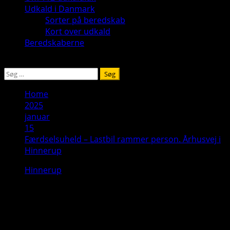
Udkald i Danmark
Sorter på beredskab
Kort over udkald
Beredskaberne
Søg
efter:
Home
2025
januar
15
Færdselsuheld – Lastbil rammer person. Århusvej i
Hinnerup
Hinnerup
Færdselsuheld – Lastbil rammer
person. Århusvej i Hinnerup