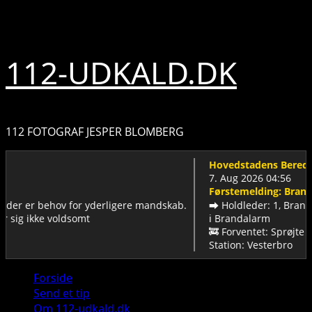
Skip
7. august 2026
to
content
112-UDKALD.DK
112 FOTOGRAF JESPER BLOMBERG
Hovedstadens Beredskab
7. Aug 2026 04:56
Førstemelding: Brandalarm
r behov for yderligere mandskab.
➡️ Holdleder: 1, Brandmænd: 5
kke voldsomt
ℹ️ Brandalarm
🚒 Forventet: Sprøjte + Stige
Station: Vesterbro
Primary
Forside
Menu
Send et tip
Om 112-udkald.dk