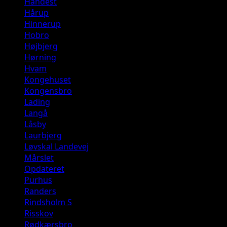
Handest
Hårup
Hinnerup
Hobro
Højbjerg
Hørning
Hvam
Kongehuset
Kongensbro
Lading
Langå
Låsby
Laurbjerg
Løvskal Landevej
Mårslet
Opdateret
Purhus
Randers
Rindsholm S
Risskov
Rødkærsbro