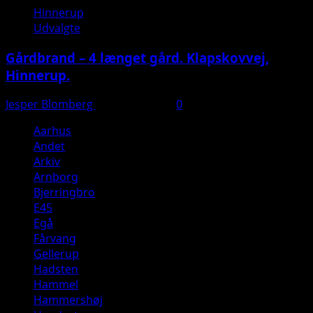
Hinnerup
Udvalgte
Gårdbrand – 4 længet gård. Klapskovvej,
Hinnerup.
Jesper Blomberg
30. marts 2025
0
Aarhus
Andet
Arkiv
Arnborg
Bjerringbro
E45
Egå
Fårvang
Gellerup
Hadsten
Hammel
Hammershøj