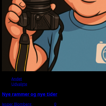
Andet
Udvalgte
Nye rammer og nye tider
Jesper Blomberg
28. juli 2025
0