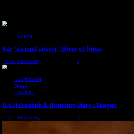
Så du?
Hammel
Når “på eget ansvar” bliver et fripas
Jesper Blomberg
11. januar 2026
0
Kongehuset
Skagen
Udvalgte
H.K.H Frederik & Dronning Mary i Skagen
Jesper Blomberg
26. august 2025
0